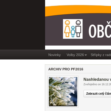
OBČANÉ PRO MEDL
Novinky
Volby 2026
Střípky z rad
ARCHIV PRO PF2016
Nashledanou v
Zveřejněno on 16.12.
Zobrazit celý člá