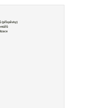
ů (příspěvky)
entářů
lizace