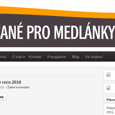
ÁNKY
nice
O nás
Kontakt
Fotogalerie
Blog
Ke stažení
 roce 2016
2015
|
Žádné komentáře
nek
Původ
Pokud
2011,