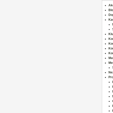
Ak
Bl
Do
Ka
Kl
Ko
Ko
Ko
Ko
Ma
Med
Ne
Pro