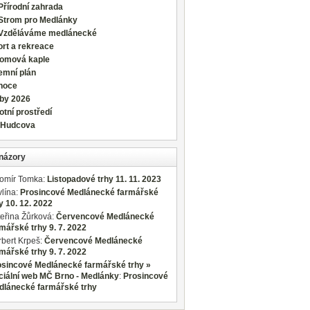
Přírodní zahrada
Strom pro Medlánky
Vzděláváme medlánecké
rt a rekreace
romová kaple
emní plán
noce
lby 2026
otní prostředí
 Hudcova
názory
romír Tomka
:
Listopadové trhy 11. 11. 2023
lína
:
Prosincové Medlánecké farmářské
y 10. 12. 2022
eřina Žůrková
:
Červencové Medlánecké
mářské trhy 9. 7. 2022
bert Krpeš
:
Červencové Medlánecké
mářské trhy 9. 7. 2022
osincové Medlánecké farmářské trhy »
ciální web MČ Brno - Medlánky
:
Prosincové
dlánecké farmářské trhy