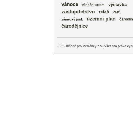
vánoce
výstavba
vánoční strom
zastupitelstvo
zeleň
ZMČ
územní plán
čarodk
zámecký park
čarodějnice
Z/Z Občané pro Medlánky z.s., všechna práva vyh