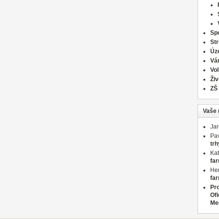
Spo
St
Úz
Vá
Vo
Živ
ZŠ
Vaše 
Ja
Pav
trh
Kat
far
Her
far
Pr
Ofi
Me