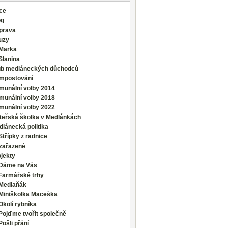
ce
og
prava
uzy
Marka
Slanina
ub medláneckých důchodců
mpostování
munální volby 2014
munální volby 2018
munální volby 2022
teřská školka v Medlánkách
lánecká politika
Střípky z radnice
zařazené
jekty
Dáme na Vás
Farmářské trhy
Medlaňák
Miniškolka Maceška
Okolí rybníka
Pojďme tvořit společně
Pošli přání