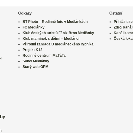
Odkazy
Ostatní
BT Photo – Rodinné foto v Medlánkách
Přihlásit se
FC Medlánky
Zdroj kanál
Klub českých turistů Fénix Brno Medlánky
Kanál kom
Klub maminek s dětmi – Medlánci
Česká loka
Přirodní zahrada U medláneckého rybníka
Projekt K12
Rodinné centrum MaTáTa
no
Sokol Medlánky
Starý web OPM
lby
h