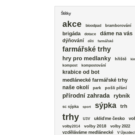
Štítky
akce
bramborování
bioodpad
dáme na vás
brigáda
dotace
dýňování
děti
farmářské
farmářské trhy
hry pro medlanky
hřiště
ki
kompost
kompostování
krabice od bot
medlánecké farmářské trhy
naše okolí
park
pošli přání
přírodní zahrada
rybník
sýpka
trh
sc sýpka
sport
trhy
vo
ukliďme česko
U3V
volby 2018
volby 2022
volby2014
vzděláváme medlánecké
V Újezdec