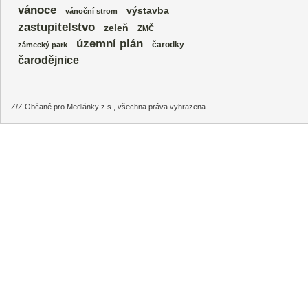
vánoce
výstavba
vánoční strom
zastupitelstvo
zeleň
ZMČ
územní plán
čarodky
zámecký park
čarodějnice
Z/Z Občané pro Medlánky z.s., všechna práva vyhrazena.