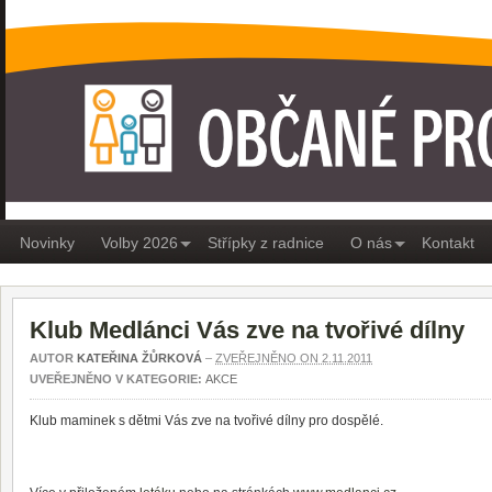
OBČANÉ PRO MEDLÁNKY
Novinky
Volby 2026
Střípky z radnice
O nás
Kontakt
Klub Medlánci Vás zve na tvořivé dílny
AUTOR
KATEŘINA ŽŮRKOVÁ
–
ZVEŘEJNĚNO ON 2.11.2011
UVEŘEJNĚNO V KATEGORIE:
AKCE
Klub maminek s dětmi Vás zve na tvořivé dílny pro dospělé.