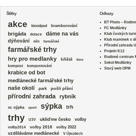
Štítky
Odkazy
akce
BT Photo – Rodinn
bramborování
bioodpad
FC Medlánky
dáme na vás
brigáda
Klub českých turi
dotace
Klub maminek s dě
dýňování
děti
farmářské
Přirodní zahrada 
farmářské trhy
Projekt K12
Rodinné centrum
hry pro medlanky
hřiště
kino
Sokol Medlánky
kompost
kompostování
Starý web OPM
krabice od bot
medlánecké farmářské trhy
naše okolí
park
pošli přání
přírodní zahrada
rybník
sýpka
trh
sc sýpka
sport
trhy
volby
ukliďme česko
U3V
volby 2018
volby 2022
volby2014
vzděláváme medlánecké
V Újezdech