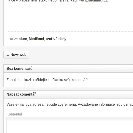
Více v přiloženém
letáku
nebo na stránkách
www.medlanci.cz
.
akce
,
Medlánci
,
tvořivé dílny
TAGY:
←
Nový web
Bez komentářů
Zahajte diskuzi a přidejte ke článku svůj komentář!
Napsat komentář
Vaše e-mailová adresa nebude zveřejněna.
Vyžadované informace jsou ozna
Komentář