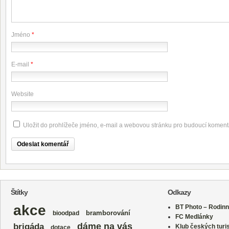
Jméno
*
E-mail
*
Website
Uložit do prohlížeče jméno, e-mail a webovou stránku pro budoucí koment
Štítky
Odkazy
akce
BT Photo – Rodinn
bramborování
bioodpad
FC Medlánky
dáme na vás
brigáda
Klub českých turi
dotace