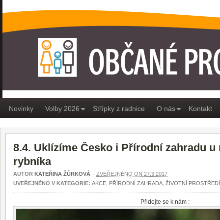
OBČANÉ PRO MEDLÁNKY
Novinky
Volby 2026
Střípky z radnice
O nás
Kontakt
8.4. Uklízíme Česko i Přírodní zahradu 
rybníka
AUTOR
KATEŘINA ŽŮRKOVÁ
–
ZVEŘEJNĚNO ON 27.3.2017
UVEŘEJNĚNO V KATEGORIE:
AKCE
,
PŘÍRODNÍ ZAHRADA
,
ŽIVOTNÍ PROSTŘEDÍ
Přidejte se k nám :