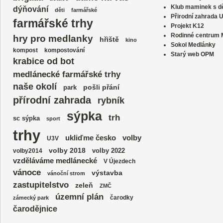
Klub maminek s dě
dýňování
děti
farmářské
Přirodní zahrada 
farmářské trhy
Projekt K12
Rodinné centrum
hry pro medlanky
hřiště
kino
Sokol Medlánky
kompost
kompostování
Starý web OPM
krabice od bot
medlánecké farmářské trhy
naše okolí
park
pošli přání
přírodní zahrada
rybník
sýpka
trh
sc sýpka
sport
trhy
volby
ukliďme česko
U3V
volby 2018
volby 2022
volby2014
vzděláváme medlánecké
V Újezdech
vánoce
výstavba
vánoční strom
zastupitelstvo
zeleň
ZMČ
územní plán
čarodky
zámecký park
čarodějnice