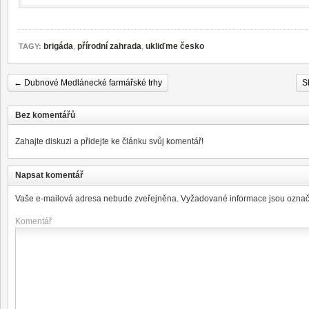
brigáda
,
přírodní zahrada
,
ukliďme česko
TAGY:
←
Dubnové Medlánecké farmářské trhy
S
Bez komentářů
Zahajte diskuzi a přidejte ke článku svůj komentář!
Napsat komentář
Vaše e-mailová adresa nebude zveřejněna.
Vyžadované informace jsou ozna
Komentář