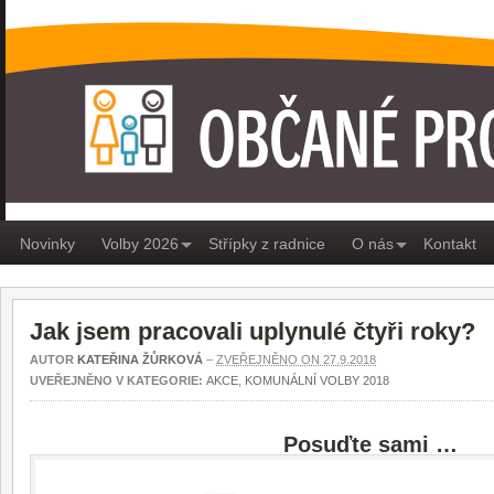
OBČANÉ PRO MEDLÁNKY
Novinky
Volby 2026
Střípky z radnice
O nás
Kontakt
Jak jsem pracovali uplynulé čtyři roky?
AUTOR
KATEŘINA ŽŮRKOVÁ
–
ZVEŘEJNĚNO ON 27.9.2018
UVEŘEJNĚNO V KATEGORIE:
AKCE
,
KOMUNÁLNÍ VOLBY 2018
Posuďte sami …