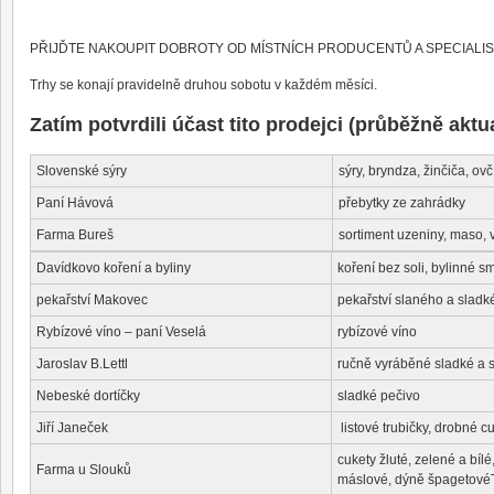
PŘIJĎTE NAKOUPIT DOBROTY OD MÍSTNÍCH PRODUCENTŮ A SPECIALIS
Trhy se konají pravidelně druhou sobotu v každém měsíci.
Zatím potvrdili účast tito prodejci (průběžně aktu
Slovenské sýry
sýry, bryndza, žinčiča, ovč
Paní Hávová
přebytky ze zahrádky
Farma Bureš
sortiment uzeniny, maso, 
Davídkovo koření a byliny
koření bez soli, bylinné s
pekařství Makovec
pekařství slaného a sladk
Rybízové víno – paní Veselá
rybízové víno
Jaroslav B.Lettl
ručně vyráběné sladké a 
Nebeské dortíčky
sladké pečivo
Jiří Janeček
listové trubičky, drobné cu
cukety žluté, zelené a bí
Farma u Slouků
máslové, dýně špagetovéT 