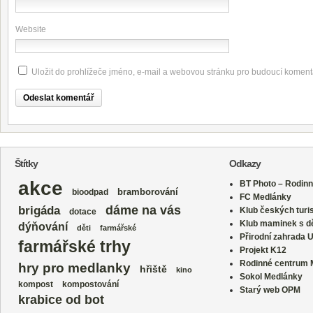
Website
Uložit do prohlížeče jméno, e-mail a webovou stránku pro budoucí koment
Štítky
Odkazy
akce
BT Photo – Rodinn
bramborování
bioodpad
FC Medlánky
dáme na vás
brigáda
Klub českých turi
dotace
Klub maminek s dě
dýňování
děti
farmářské
Přirodní zahrada 
farmářské trhy
Projekt K12
Rodinné centrum
hry pro medlanky
hřiště
kino
Sokol Medlánky
kompost
kompostování
Starý web OPM
krabice od bot