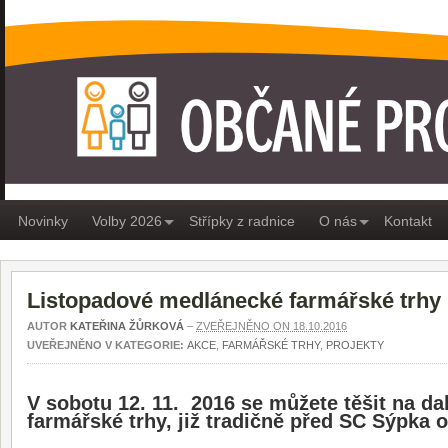
OBČANÉ PRO MEDLÁNKY
Novinky
Volby 2026
Střípky z radnice
O nás
Kontakt
Listopadové medlánecké farmářské trhy
AUTOR
KATEŘINA ŽŮRKOVÁ
–
ZVEŘEJNĚNO ON 18.10.2016
UVEŘEJNĚNO V KATEGORIE:
AKCE
,
FARMÁŘSKÉ TRHY
,
PROJEKTY
V sobotu 12. 11. 2016 se můžete těšit na d
farmářské trhy, již tradičně před SC Sýpka o