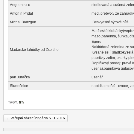
Angeon s.r.o.
sterilovaná a sušená zele
Antonín Přidal
med, přebytky ze zahrádk
Michal Badzgon
Beskydské sýrové nítě
Maďarské klobásky(vepřové
maso(panenka, šunka, císa
Egeru.
Nakládaná zelenina ze su
Maďarské lahůdky od Zsoltiho
Kysané zelí, sladkokyselá
papričky zelím, okurky pln
Doplňkový prodej: pravá K
uzená),papriková gulášov
pan Juračka
uzenář
Slunečnice
nabídka moštů , ovoce, ze
trh
TAGY:
←
Veřejná sázecí brigáda 5.11.2016