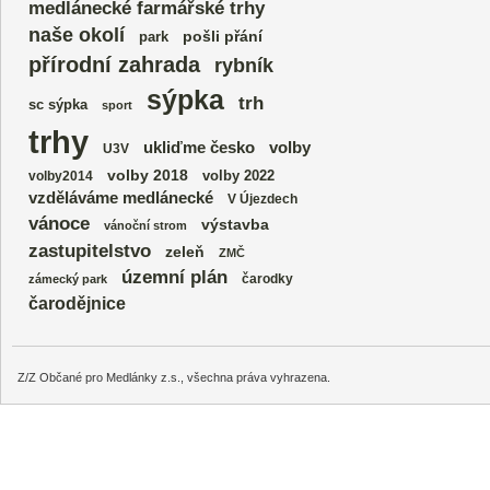
medlánecké farmářské trhy
naše okolí
park
pošli přání
přírodní zahrada
rybník
sýpka
trh
sc sýpka
sport
trhy
volby
ukliďme česko
U3V
volby 2018
volby 2022
volby2014
vzděláváme medlánecké
V Újezdech
vánoce
výstavba
vánoční strom
zastupitelstvo
zeleň
ZMČ
územní plán
čarodky
zámecký park
čarodějnice
Z/Z Občané pro Medlánky z.s., všechna práva vyhrazena.