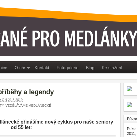
ÁNKY
nice
O nás
Kontakt
Fotogalerie
Blog
Ke stažení
, příběhy a legendy
ON 21.8.2019
TY
,
VZDĚLÁVÁME MEDLÁNECKÉ
Původ
lánecké přinášíme nový cyklus pro naše seniory
od 55 let:
Pokud
2011,