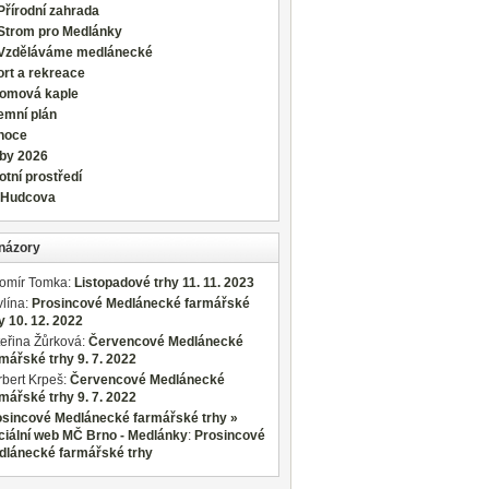
Přírodní zahrada
Strom pro Medlánky
Vzděláváme medlánecké
rt a rekreace
romová kaple
emní plán
noce
lby 2026
otní prostředí
 Hudcova
názory
romír Tomka
:
Listopadové trhy 11. 11. 2023
lína
:
Prosincové Medlánecké farmářské
y 10. 12. 2022
eřina Žůrková
:
Červencové Medlánecké
mářské trhy 9. 7. 2022
bert Krpeš
:
Červencové Medlánecké
mářské trhy 9. 7. 2022
osincové Medlánecké farmářské trhy »
ciální web MČ Brno - Medlánky
:
Prosincové
dlánecké farmářské trhy