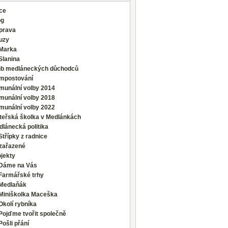
ce
og
prava
uzy
Marka
Slanina
ub medláneckých důchodců
mpostování
munální volby 2014
munální volby 2018
munální volby 2022
teřská školka v Medlánkách
lánecká politika
Střípky z radnice
zařazené
jekty
Dáme na Vás
Farmářské trhy
Medlaňák
Miniškolka Maceška
Okolí rybníka
Pojďme tvořit společně
Pošli přání