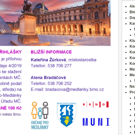
Ak
Bl
Do
Ka
Kl
Ko
Ko
Ko
Ko
Ma
Med
Ne
Pro