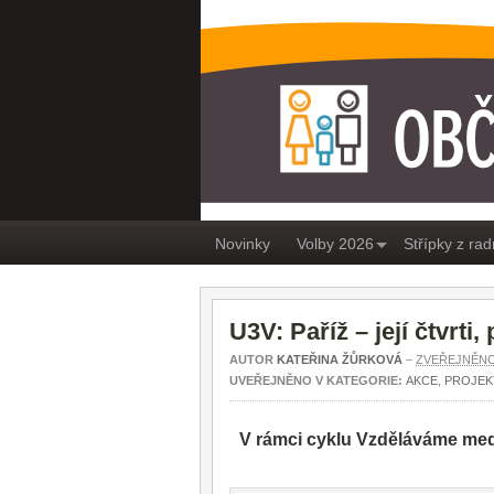
OBČANÉ PRO MEDL
Novinky
Volby 2026
Střípky z rad
U3V: Paříž – její čtvrti
AUTOR
KATEŘINA ŽŮRKOVÁ
–
ZVEŘEJNĚNO 
UVEŘEJNĚNO V KATEGORIE:
AKCE
,
PROJEK
V rámci cyklu Vzděláváme med