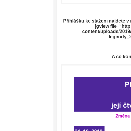
Přihlášku ke stažení najdete 
[gview file=“ht
content/uploads/2019/0
legendy_2
A co kon