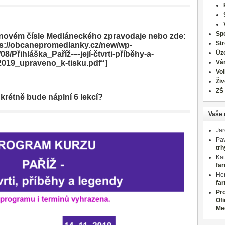
Spo
v novém čísle Medláneckého zpravodaje nebo zde:
St
tps://obcanepromedlanky.cz/new/wp-
Úz
8/Přihláška_Paříž-–-její-čtvrti-příběhy-a-
019_upraveno_k-tisku.pdf“]
Vá
Vo
Živ
ZŠ
krétně bude náplní 6 lekcí?
Vaše 
Ja
Pav
trh
Kat
far
Her
far
Pr
Ofi
Me