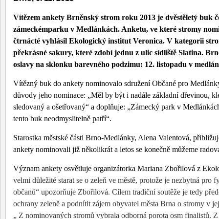
Vítězem ankety Brněnský strom roku 2013 je dvěstěletý buk č
zámeckém
parku v Medlánkách. Anketu, ve které stromy nomin
čtrnácté vyhlásil Ekologický institut Veronica. V kategorii str
překrásné sakury, které zdobí jednu z ulic sídliště Slatina. Br
oslavy na sklonku barevného podzimu: 12. listopadu v medlá
Vítězný buk do ankety nominovalo sdružení Občané pro Medlánky.
důvody jeho nominace: „Měl by být i nadále základní dřevinou, kle
sledovaný a ošetřovaný“ a doplňuje: „Zámecký park v Medlánkách 
tento buk neodmyslitelně patří“.
Starostka městské části Brno-Medlánky, Alena Valentová, přibližu
ankety nominovali již několikrát a letos se konečně můžeme radovat
Význam ankety osvětluje organizátorka Mariana Zbořilová z Ekolo
velmi důležité starat se o zeleň ve městě, protože je nezbytná pro f
občanů“ upozorňuje Zbořilová. Cílem tradiční soutěže je tedy před
ochrany zeleně a podnítit zájem obyvatel města Brna o stromy v jej
„ Z nominovaných stromů vybrala odborná porota osm finalistů. Z 