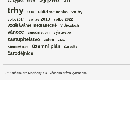
trh
sc sýpka
sport
trhy
volby
ukliďme česko
U3V
volby 2018
volby 2022
volby2014
vzděláváme medlánecké
V Újezdech
vánoce
výstavba
vánoční strom
zastupitelstvo
zeleň
ZMČ
územní plán
čarodky
zámecký park
čarodějnice
Z/Z Občané pro Medlánky z.s., všechna práva vyhrazena.