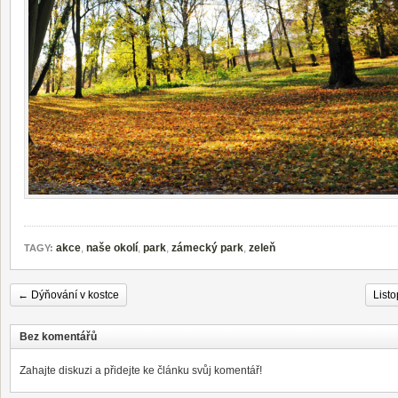
akce
,
naše okolí
,
park
,
zámecký park
,
zeleň
TAGY:
←
Dýňování v kostce
List
Bez komentářů
Zahajte diskuzi a přidejte ke článku svůj komentář!