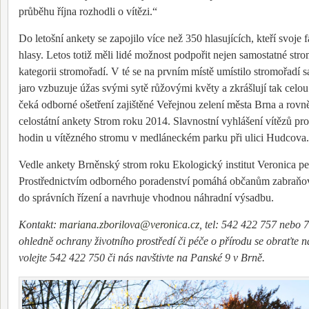
průběhu října rozhodli o vítězi.“
Do letošní ankety se zapojilo více než 350 hlasujících, kteří svoje
hlasy. Letos totiž měli lidé možnost podpořit nejen samostatné stro
kategorii stromořadí. V té se na prvním místě umístilo stromořadí s
jaro vzbuzuje úžas svými sytě růžovými květy a zkrášlují tak celou
čeká odborné ošetření zajištěné Veřejnou zelení města Brna a ro
celostátní ankety Strom roku 2014. Slavnostní vyhlášení vítězů pr
hodin u vítězného stromu v medláneckém parku při ulici Hudcova.
Vedle ankety Brněnský strom roku Ekologický institut Veronica peč
Prostřednictvím odborného poradenství pomáhá občanům zabraňova
do správních řízení a navrhuje vhodnou náhradní výsadbu.
Kontakt:
mariana.zborilova@veronica.cz
, tel: 542 422 757 nebo 
ohledně ochrany životního prostředí či péče o přírodu se obraťte 
volejte 542 422 750 či nás navštivte na Panské 9 v Brně.