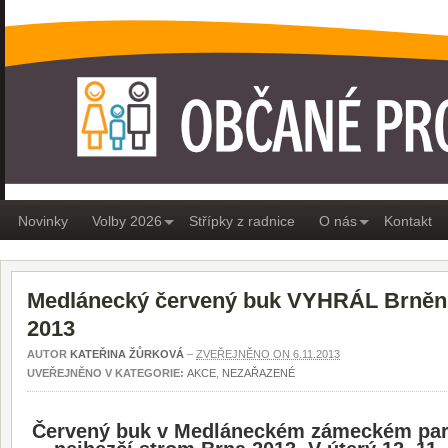
OBČANÉ PRO MEDLÁNKY
Novinky
Volby 2026
Střípky z radnice
O nás
Kontakt
Medlánecký červený buk VYHRÁL Brněn
2013
AUTOR
KATEŘINA ŽŮRKOVÁ
–
ZVEŘEJNĚNO ON 6.11.2013
UVEŘEJNĚNO V KATEGORIE:
AKCE
,
NEZAŘAZENÉ
Červený buk v Medláneckém zámeckém park