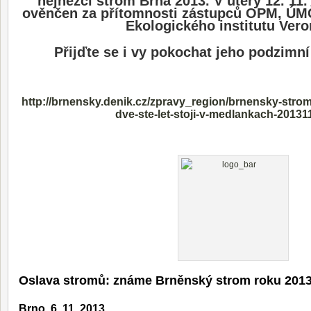
nejhezčí strom Brna 2013. V úterý 12. 11.
ověnčen za přítomnosti zástupců OPM, ÚM
Ekologického institutu Vero
Přijďte se i vy pokochat jeho podzimní
http://brnensky.denik.cz/zpravy_region/brnensky-stro
dve-ste-let-stoji-v-medlankach-20131
Oslava stromů: známe Brněnský strom roku 201
Brno, 6. 11. 2013