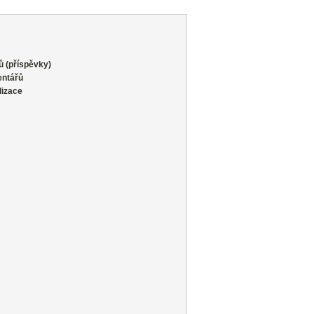
ů (příspěvky)
entářů
lizace