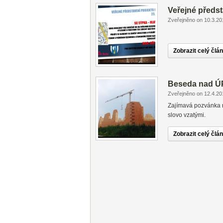
Veřejné předst
Zveřejněno on 10.3.20
Zobrazit celý člá
Beseda nad ÚP
Zveřejněno on 12.4.20
Zajímavá pozvánka 
slovo vzatými.
Zobrazit celý člá