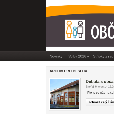
OBČANÉ PRO MEDL
Novinky
Volby 2026
Střípky z rad
ARCHIV PRO BESEDA
Debata s občan
Zveřejněno on 14.12.
Ptejte se nás na co
Zobrazit celý člá