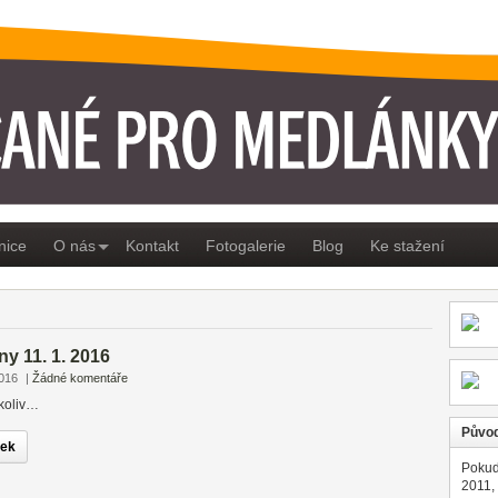
ÁNKY
nice
O nás
Kontakt
Fotogalerie
Blog
Ke stažení
y 11. 1. 2016
2016
|
Žádné komentáře
koliv…
Původ
nek
Pokud
2011,