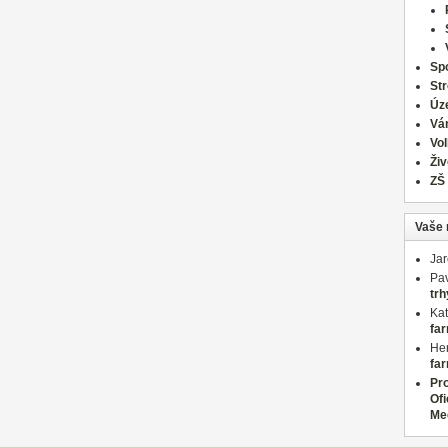
Spo
St
Úz
Vá
Vo
Živ
ZŠ
Vaše 
Ja
Pav
trh
Kat
far
Her
far
Pr
Ofi
Me