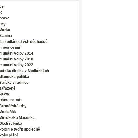
ce
og
prava
uzy
Marka
Slanina
ub medláneckých důchodců
mpostování
munální volby 2014
munální volby 2018
munální volby 2022
teřská školka v Medlánkách
lánecká politika
Střípky z radnice
zařazené
jekty
Dáme na Vás
Farmářské trhy
Medlaňák
Miniškolka Maceška
Okolí rybníka
Pojďme tvořit společně
Pošli přání