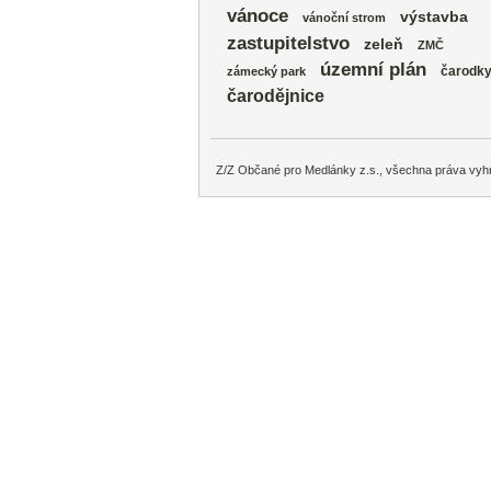
vánoce
výstavba
vánoční strom
zastupitelstvo
zeleň
ZMČ
územní plán
čarodk
zámecký park
čarodějnice
Z/Z Občané pro Medlánky z.s., všechna práva vyh