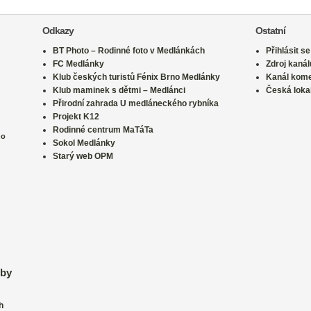
Odkazy
Ostatní
BT Photo – Rodinné foto v Medlánkách
Přihlásit se
FC Medlánky
Zdroj kanál
Klub českých turistů Fénix Brno Medlánky
Kanál kom
Klub maminek s dětmi – Medlánci
Česká loka
Přirodní zahrada U medláneckého rybníka
Projekt K12
Rodinné centrum MaTáTa
no
Sokol Medlánky
Starý web OPM
lby
h