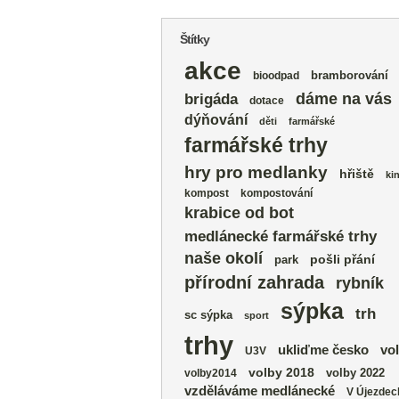
Štítky
akce
bramborování
bioodpad
dáme na vás
brigáda
dotace
dýňování
děti
farmářské
farmářské trhy
hry pro medlanky
hřiště
ki
kompost
kompostování
krabice od bot
medlánecké farmářské trhy
naše okolí
park
pošli přání
přírodní zahrada
rybník
sýpka
trh
sc sýpka
sport
trhy
vo
ukliďme česko
U3V
volby 2018
volby 2022
volby2014
vzděláváme medlánecké
V Újezdec