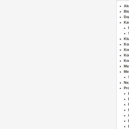
Ak
Bl
Do
Ka
Kl
Ko
Ko
Ko
Ko
Ma
Med
Ne
Pro