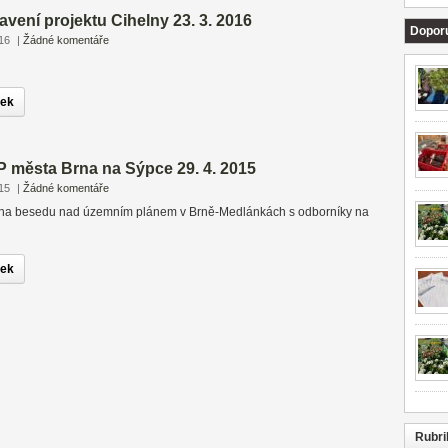
avení projektu Cihelny 23. 3. 2016
Dopor
16
|
Žádné komentáře
nek
 města Brna na Sýpce 29. 4. 2015
15
|
Žádné komentáře
na besedu nad územním plánem v Brně-Medlánkách s odborníky na
nek
Rubri