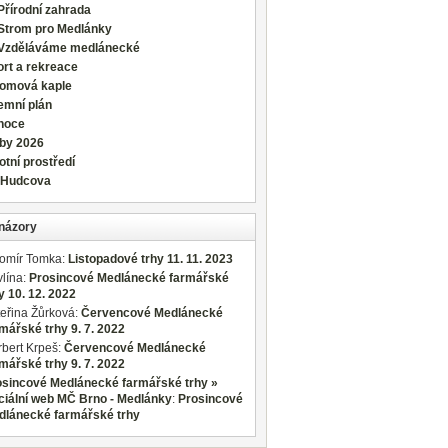
Přírodní zahrada
Strom pro Medlánky
Vzděláváme medlánecké
rt a rekreace
romová kaple
emní plán
noce
lby 2026
otní prostředí
 Hudcova
názory
romír Tomka
:
Listopadové trhy 11. 11. 2023
lína
:
Prosincové Medlánecké farmářské
y 10. 12. 2022
eřina Žůrková
:
Červencové Medlánecké
mářské trhy 9. 7. 2022
bert Krpeš
:
Červencové Medlánecké
mářské trhy 9. 7. 2022
osincové Medlánecké farmářské trhy »
ciální web MČ Brno - Medlánky
:
Prosincové
dlánecké farmářské trhy