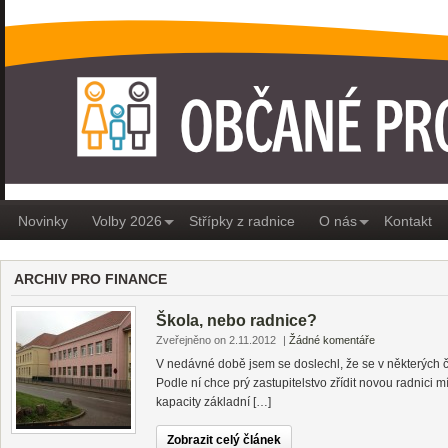
OBČANÉ PRO MEDLÁNKY
Novinky
Volby 2026
Střípky z radnice
O nás
Kontakt
ARCHIV PRO FINANCE
Škola, nebo radnice?
Zveřejněno on 2.11.2012
|
Žádné komentáře
V nedávné době jsem se doslechl, že se v některých č
Podle ní chce prý zastupitelstvo zřídit novou radnici m
kapacity základní […]
Zobrazit celý článek