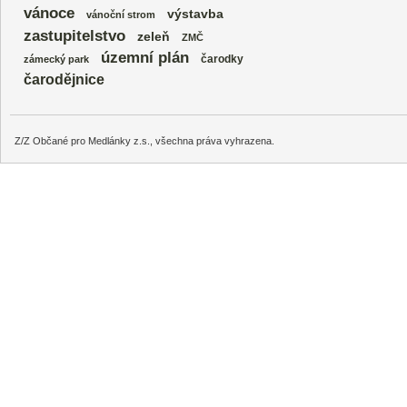
vánoce
výstavba
vánoční strom
zastupitelstvo
zeleň
ZMČ
územní plán
čarodky
zámecký park
čarodějnice
Z/Z Občané pro Medlánky z.s., všechna práva vyhrazena.