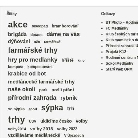
Štítky
Odkazy
akce
BT Photo – Rodinn
bramborování
bioodpad
FC Medlánky
dáme na vás
brigáda
Klub českých turi
dotace
Klub maminek s dě
dýňování
děti
farmářské
Přirodní zahrada 
farmářské trhy
Projekt K12
Rodinné centrum
hry pro medlanky
hřiště
kino
Sokol Medlánky
kompost
kompostování
Starý web OPM
krabice od bot
medlánecké farmářské trhy
naše okolí
park
pošli přání
přírodní zahrada
rybník
sýpka
trh
sc sýpka
sport
trhy
volby
ukliďme česko
U3V
volby 2018
volby 2022
volby2014
vzděláváme medlánecké
V Újezdech