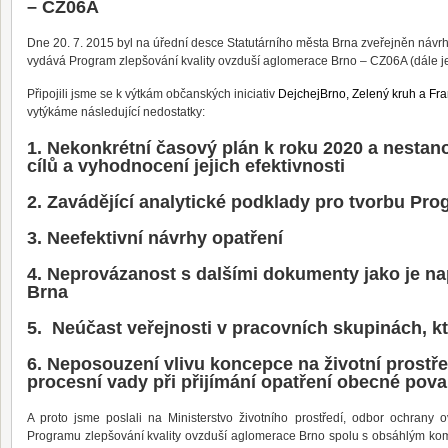
– CZ06A
Dne 20. 7. 2015 byl na úřední desce Statutárního města Brna zveřejněn návr
vydává Program zlepšování kvality ovzduší aglomerace Brno – CZ06A (dále j
Připojili jsme se k výtkám občanských iniciativ
DejchejBrno, Zelený kruh a Fra
vytýkáme následující nedostatky:
1. Nekonkrétní časový plán k roku 2020 a nesta
cílů a vyhodnocení jejich efektivnosti
2. Zavádějící analytické podklady pro tvorbu Pr
3. Neefektivní návrhy opatření
4. Neprovázanost s dalšími dokumenty jako je na
Brna
5. Neúčast veřejnosti v pracovních skupinách, k
6. Neposouzení vlivu koncepce na životní prostř
procesní vady při přijímání opatření obecné pov
A proto jsme poslali na Ministerstvo životního prostředí, odbor ochrany
Programu zlepšování kvality ovzduší aglomerace Brno spolu s obsáhlým k