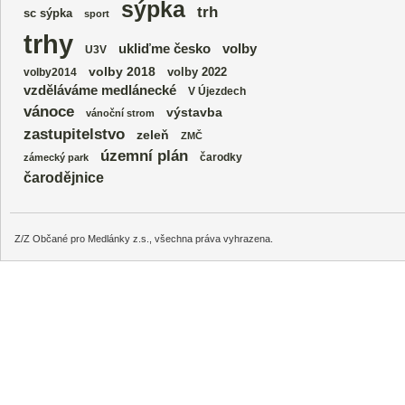
sýpka
trh
sc sýpka
sport
trhy
volby
ukliďme česko
U3V
volby 2018
volby 2022
volby2014
vzděláváme medlánecké
V Újezdech
vánoce
výstavba
vánoční strom
zastupitelstvo
zeleň
ZMČ
územní plán
čarodky
zámecký park
čarodějnice
Z/Z Občané pro Medlánky z.s., všechna práva vyhrazena.