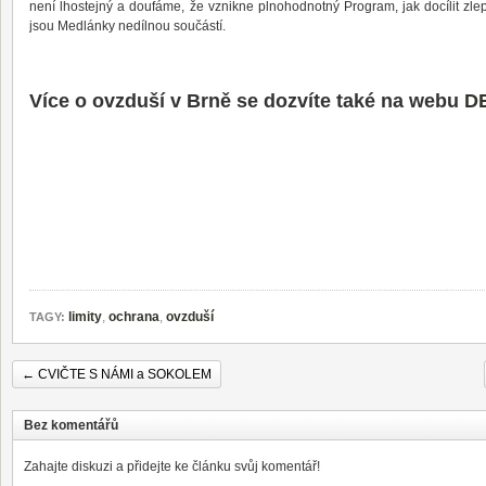
není lhostejný a doufáme, že vznikne plnohodnotný Program, jak docílit zl
jsou Medlánky nedílnou součástí.
Více o ovzduší v Brně se dozvíte také na webu
D
limity
,
ochrana
,
ovzduší
TAGY:
←
CVIČTE S NÁMI a SOKOLEM
Bez komentářů
Zahajte diskuzi a přidejte ke článku svůj komentář!