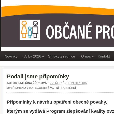
OBČANÉ PRO MEDLÁNKY
Novinky
Volby 2026
Střípky z radnice
O nás
Kontakt
Podali jsme připomínky
AUTOR
KATEŘINA ŽŮRKOVÁ
–
ZVEŘEJNĚNO ON 30.7.2015
UVEŘEJNĚNO V KATEGORIE:
ŽIVOTNÍ PROSTŘEDÍ
Připomínky k návrhu opatření obecné povahy,
kterým se vydává Program zlepšování kvality o