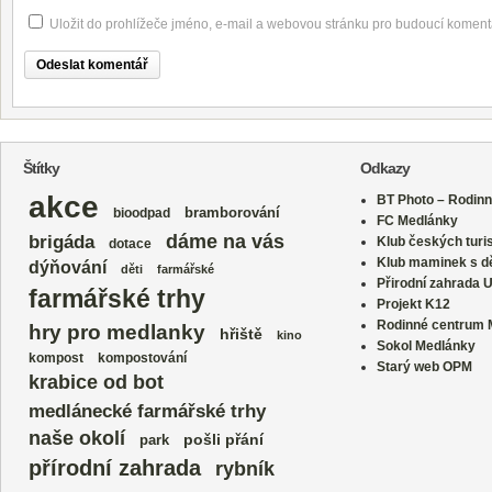
Uložit do prohlížeče jméno, e-mail a webovou stránku pro budoucí koment
Štítky
Odkazy
akce
BT Photo – Rodinn
bramborování
bioodpad
FC Medlánky
dáme na vás
brigáda
Klub českých turi
dotace
Klub maminek s dě
dýňování
děti
farmářské
Přirodní zahrada 
farmářské trhy
Projekt K12
Rodinné centrum
hry pro medlanky
hřiště
kino
Sokol Medlánky
kompost
kompostování
Starý web OPM
krabice od bot
medlánecké farmářské trhy
naše okolí
park
pošli přání
přírodní zahrada
rybník