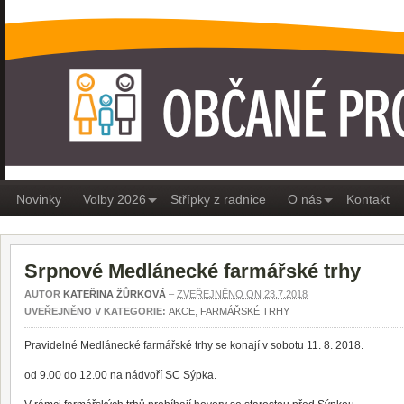
OBČANÉ PRO MEDLÁNKY
Novinky
Volby 2026
Střípky z radnice
O nás
Kontakt
Srpnové Medlánecké farmářské trhy
AUTOR
KATEŘINA ŽŮRKOVÁ
–
ZVEŘEJNĚNO ON 23.7.2018
UVEŘEJNĚNO V KATEGORIE:
AKCE
,
FARMÁŘSKÉ TRHY
Pravidelné Medlánecké farmářské trhy se konají v sobotu 11. 8. 2018.
od 9.00 do 12.00 na nádvoří SC Sýpka.