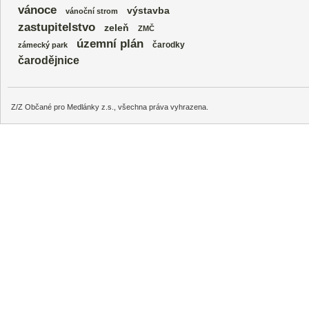
vánoce
výstavba
vánoční strom
zastupitelstvo
zeleň
ZMČ
územní plán
čarodky
zámecký park
čarodějnice
Z/Z Občané pro Medlánky z.s., všechna práva vyhrazena.