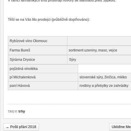
V rámci farmářských trhů probíhají hovory se starostou před Sýpkou.
Těší se na Vás tito prodejci (průběžně doplňováno):
Rybízové víno Olomouc
Farma Bureš
sortiment uzeniny, maso, vejce
Sýrárna Drysice
Sýry
pojízdná vinotéka
pí Michalenková
slovenské sýry, žinčica, mléko
paní Hávová
rostliny a přebytky ze zahrádky
trhy
TAGY:
←
Pošli přání 2018
Ukliďme Me