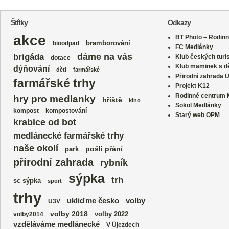
Štítky
Odkazy
akce
BT Photo – Rodinn
bramborování
bioodpad
FC Medlánky
dáme na vás
brigáda
Klub českých turi
dotace
Klub maminek s dě
dýňování
děti
farmářské
Přirodní zahrada 
farmářské trhy
Projekt K12
Rodinné centrum
hry pro medlanky
hřiště
kino
Sokol Medlánky
kompost
kompostování
Starý web OPM
krabice od bot
medlánecké farmářské trhy
naše okolí
park
pošli přání
přírodní zahrada
rybník
sýpka
trh
sc sýpka
sport
trhy
volby
ukliďme česko
U3V
volby 2018
volby 2022
volby2014
vzděláváme medlánecké
V Újezdech