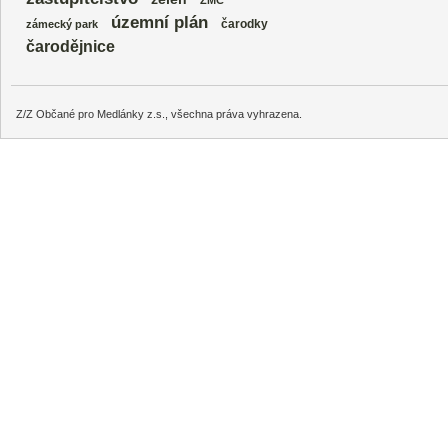
ZMČ
územní plán
čarodky
zámecký park
čarodějnice
Z/Z Občané pro Medlánky z.s., všechna práva vyhrazena.