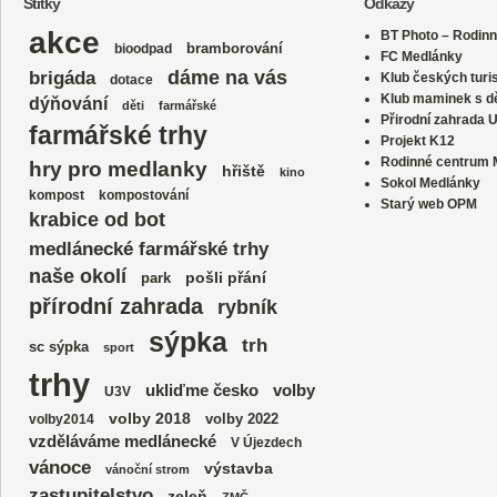
Štítky
Odkazy
akce
BT Photo – Rodinn
bramborování
bioodpad
FC Medlánky
dáme na vás
brigáda
Klub českých turi
dotace
Klub maminek s dě
dýňování
děti
farmářské
Přirodní zahrada 
farmářské trhy
Projekt K12
Rodinné centrum
hry pro medlanky
hřiště
kino
Sokol Medlánky
kompost
kompostování
Starý web OPM
krabice od bot
medlánecké farmářské trhy
naše okolí
park
pošli přání
přírodní zahrada
rybník
sýpka
trh
sc sýpka
sport
trhy
volby
ukliďme česko
U3V
volby 2018
volby 2022
volby2014
vzděláváme medlánecké
V Újezdech
vánoce
výstavba
vánoční strom
zastupitelstvo
zeleň