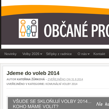
OBČANÉ PRO MEDLÁNKY
Novinky
Volby 2026
Střípky z radnice
O nás
Kontakt
Jdeme do voleb 2014
AUTOR
KATEŘINA ŽŮRKOVÁ
–
ZVEŘEJNĚNO ON 31.8.2014
UVEŘEJNĚNO V KATEGORIE:
KOMUNÁLNÍ VOLBY 2014