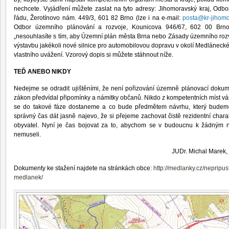
nechcete. Vyjádření můžete zaslat na tyto adresy: Jihomoravský kraj, Odb
řádu, Žerotínovo nám. 449/3, 601 82 Brno (lze i na e-mail:
posta@kr-jihomo
Odbor územního plánování a rozvoje, Kounicova 946/67, 602 00 Brno
„nesouhlasíte s tím, aby Územní plán města Brna nebo Zásady územního roz
výstavbu jakékoli nové silnice pro automobilovou dopravu v okolí Medlánecké
vlastního uvážení. Vzorový dopis si můžete stáhnout níže.
TEĎ ANEBO NIKDY
Nedejme se odradit ujištěními, že není pořizování územně plánovací dokume
zákon předvídal připomínky a námitky občanů. Nikdo z kompetentních míst vá
se do takové fáze dostaneme a co bude předmětem návrhu, který budeme
správný čas dát jasně najevo, že si přejeme zachovat čistě rezidentní charak
obyvatel. Nyní je čas bojovat za to, abychom se v budoucnu k žádným 
nemuseli.
JUDr. Michal Marek
Dokumenty ke stažení najdete na stránkách obce:
http://medlanky.cz/nepripu
medlanek/