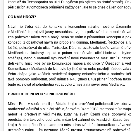
kopci až do Technoparku na ulici Purkyňovu (viz výkres na druhé straně). Ohl
pěti tisících automobilech průměrně každý den, ale to se dnes dá jen odhadov
CO NÁM HROZÍ?
Návrh je třeba dát do kontextu s konceptem návrhu nového Územníh
v Medlánkách projevili jasný nesouhlas a v jeho pořizování se nepokračoval
zda pořizovat návrh zcela nový, nebo se vrátit k původnímu konceptu a pok
koncept již obsahoval návrh na propojení Komína, Medlánek, Řečkovice a Iva
letiště, pokračovat do ulice Turistické. Dále se uvažovalo buď o variantě p
Medlánek na kruhový objezd a potom pokračování ulicí Hudcovou, Kyt
směřuje), nebo o variantě vybudování nové komunikace mezi ulicí Turistic
dětskému hřišti, kde by se komunikace napojila do ulice V Újezdech a ved
Komunikace z Medlánek do Ivanovic by jistě dříve nebo později následovala 
třeba chápat jako začátek zavlečení dopravy celoměstského a nadměstské
také pomohlo odůvodnit, proč dálnice R43 (dnes D43) již není potřeba traso
bude existovat plnohodnotná výpadovka z města na sever přes Medlánky.
BRNO CHCE NOVOU SILNICI PROVĚŘIT
Město Brno v současnosti požádalo kraj o prověření potřebnosti tzv. obch
nadřazené dálniční a silniční sítě v jádrovém území OB3 metropolitní rozvojo
neboť je především věcí města, kudy na svém území chce dopravní kor
opodstatnění takového obchvatu, může být zahrnut do krajských Zásad územ
kraje). V tom případě se stane pro město trasování této komunikace závazn
územního plánu. Tím nezbude žádný prostor argumentovat při pořizování 