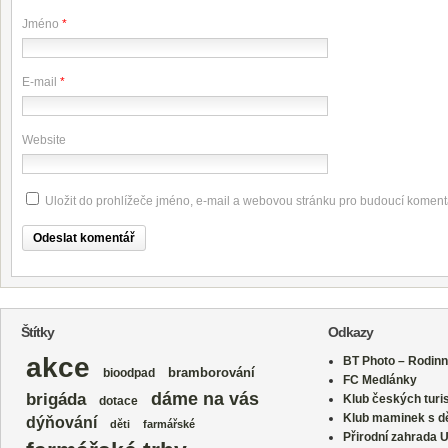
Jméno
*
E-mail
*
Website
Uložit do prohlížeče jméno, e-mail a webovou stránku pro budoucí koment
Štítky
Odkazy
akce
BT Photo – Rodinn
bramborování
bioodpad
FC Medlánky
dáme na vás
brigáda
Klub českých turi
dotace
Klub maminek s dě
dýňování
děti
farmářské
Přirodní zahrada 