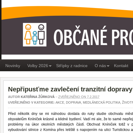
OBČANÉ PRO MEDLÁNKY
Novinky
Volby 2026
Střípky z radnice
O nás
Kontakt
Nepřipusťme zavlečení tranzitní doprav
AUTOR
KATEŘINA ŽŮRKOVÁ
–
ZVEŘEJNĚNO ON 7.2.2017
UVEŘEJNĚNO V KATEGORIE:
AKCE
,
DOPRAVA
,
MEDLÁNECKÁ POLITIKA
,
ŽIVOT
Před několik dny se mi náhodou dostala do ruky studie obchvatu městs
obyvatelům Kníniček krásné a klidné bydlení. Vadí mi ale, že to samé nepřejí
problémy na úkor okolních městských částí. Obchvat Kníniček totiž v
vybudování silnice z Komína přes letiště s napojením na ulici Turisticko