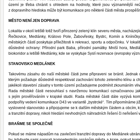
území je třeba chránit s ohledem na hodnoty, které jsou významnější ne
z dopravního hlediska může být komunikace pro některé části města prospěš
MĚSTO NENÍ JEN DOPRAVA
Lokalita v okolí letiště totiž tvoří přirozený zelený klín severu města, nacháze
Řečkovice, Medlánky, Královo Pole, Žabovřesky, Bystrc, Komín a Kníničk
městských částí poskytuje příležitosti k rekreaci, sportu a odpočinku. V lok
důsledné ochrany: Přírodní park Baba, přírodní památky Mniší hora, Medlá
biokoridor a letiště Medlánky, kde se vyskytuje Syslí rezervace (evropsky význ
STANOVISKO MEDLÁNEK
Takovému zásahu do naší městské části jsme připraveni se bránit. Jednak r
kterým požaduje důsledně respektovat zachování tohoto zeleného klínu a c
jakékoli stavební zásahy v tomto území požadujeme podmínit zkoumáním vlivu
Rada městské části nesouhlasí s navrženou komunikací označovanou jak
s jejím prověřováním v krajské studii. Rada městské části dále vyzývá ko
podpořily vedení komunikace D43 ve variantě „bystrcké“. Tím připomínáme ji
vyslovené stanovisko a připojujeme se k dalším městským částem a obcím, k
a tranzitní dopravy, nikoli hledání nevhodných náhradních řešení či neřešení 
BRAŇME SE SPOLEČNĚ
Pokud se máme nápadům na zavlečení tranzitní dopravy do Medlánek ubrán
by, kdybyste sami napsali kompetentním orgánům města a kraje, pokud komu