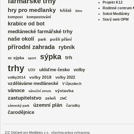
farmářské trhy
Projekt K12
Rodinné centrum
hry pro medlanky
hřiště
kino
Sokol Medlánky
kompost
kompostování
Starý web OPM
krabice od bot
medlánecké farmářské trhy
naše okolí
park
pošli přání
přírodní zahrada
rybník
sýpka
trh
sc sýpka
sport
trhy
volby
ukliďme česko
U3V
volby 2018
volby 2022
volby2014
vzděláváme medlánecké
V Újezdech
vánoce
výstavba
vánoční strom
zastupitelstvo
zeleň
ZMČ
územní plán
čarodky
zámecký park
čarodějnice
Z/Z Občané pro Medlánky z.s., všechna práva vyhrazena.