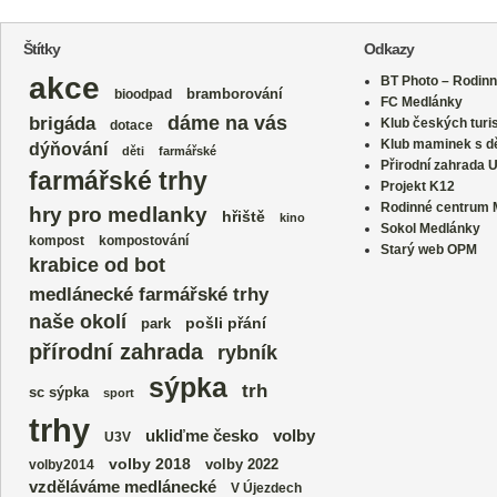
Štítky
Odkazy
akce
BT Photo – Rodinn
bramborování
bioodpad
FC Medlánky
dáme na vás
brigáda
Klub českých turi
dotace
Klub maminek s dě
dýňování
děti
farmářské
Přirodní zahrada 
farmářské trhy
Projekt K12
Rodinné centrum
hry pro medlanky
hřiště
kino
Sokol Medlánky
kompost
kompostování
Starý web OPM
krabice od bot
medlánecké farmářské trhy
naše okolí
park
pošli přání
přírodní zahrada
rybník
sýpka
trh
sc sýpka
sport
trhy
volby
ukliďme česko
U3V
volby 2018
volby 2022
volby2014
vzděláváme medlánecké
V Újezdech