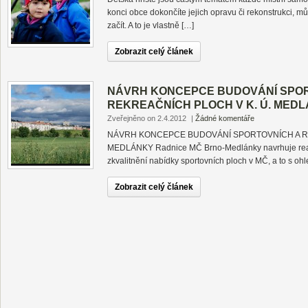
konci obce dokončíte jejich opravu či rekonstrukci, 
začít. A to je vlastně […]
Zobrazit celý článek
NÁVRH KONCEPCE BUDOVÁNÍ SPOR
REKREAČNÍCH PLOCH V K. Ú. MED
Zveřejněno on 2.4.2012
|
Žádné komentáře
NÁVRH KONCEPCE BUDOVÁNÍ SPORTOVNÍCH A RE
MEDLÁNKY Radnice MČ Brno-Medlánky navrhuje reali
zkvalitnění nabídky sportovních ploch v MČ, a to s o
Zobrazit celý článek