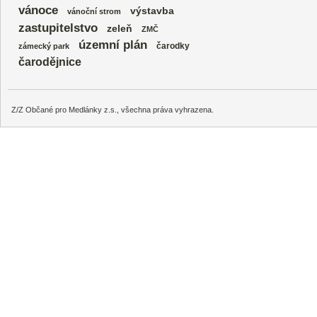
vánoce
výstavba
vánoční strom
zastupitelstvo
zeleň
ZMČ
územní plán
čarodky
zámecký park
čarodějnice
Z/Z Občané pro Medlánky z.s., všechna práva vyhrazena.