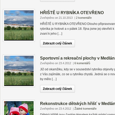
HŘIŠTĚ U RYBNÍKA OTEVŘENO
Zveřejněno on 21.10.2013
|
2 komentáře
HŘIŠTĚ U RYBNÍKA OTEVŘENO Dlouho připravované 
rybníka je hotové a v pátek 18. října jsme jej otevřeli k
zvaní k jeho […]
Zobrazit celý článek
Sportovní a rekreační plochy v Medlá
Zveřejněno on 23.4.2012
|
6 komentářů
Již od okamžiku, kdy se v sousedství rybníka objevily 
z Vás zajímáte, co se u rybníka chystá. Jedná se o nov
by mělo […]
Zobrazit celý článek
Rekonstrukce dětských hřišť v Medlá
Zveřejněno on 23.4.2012
|
Žádné komentáře
Dětská hřiště jsou častým tématem každé místní samo