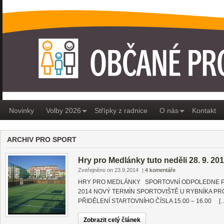
OBČANÉ PRO MEDLÁNKY
Novinky
Volby 2026
Střípky z radnice
O nás
Kontakt
ARCHIV PRO SPORT
Hry pro Medlánky tuto neděli 28. 9. 20
Zveřejněno on 23.9.2014
|
4 komentáře
HRY PRO MEDLÁNKY SPORTOVNÍ ODPOLEDNE PRO
2014 NOVÝ TERMÍN SPORTOVIŠTĚ U RYBNÍKA P
PŘIDĚLENÍ STARTOVNÍHO ČÍSLA 15.00 – 16.00 [
Zobrazit celý článek