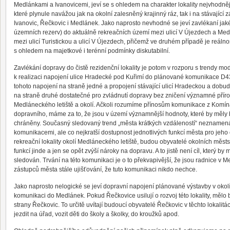
Medlánkami a Ivanovicemi, jeví se s ohledem na charakter lokality nejvhodně
které plynule navážou jak na okolní zalesněný krajinný ráz, tak i na stávající z
Ivanovic, Řečkovic i Medlánek. Jako naprosto nevhodné se jeví zavlékaní jak
územních rezerv) do aktuálně rekreačních území mezi ulicí V Újezdech a M
mezi ulicí Turistickou a ulicí V Újezdech, přičemž ve druhém případě je reáln
s ohledem na majetkové i terénní podmínky diskutabilní.
Zavlékání dopravy do čistě rezidenční lokality je potom v rozporu s trendy 
k realizaci napojení ulice Hradecké pod Kuřimí do plánované komunikace D43
tohoto napojení na straně jedné a propojení stávající ulicí Hradeckou a do
na straně druhé dostatečné pro zvládnutí dopravy bez zničení významné přírod
Medláneckého letiště a okolí. Ačkoli rozumíme přínosům komunikace z Komín
dopravního, máme za to, že jsou v území významnější hodnoty, které by měly
chráněny. Současný sledovaný trend „města krátkých vzdáleností“ neznamen
komunikacemi, ale co nejkratší dostupnost jednotlivých funkcí města pro jeh
rekreační lokality okolí Medláneckého letiště, budou obyvatelé okolních městs
funkcí jinde a jen se opět zvýší nároky na dopravu. A to jistě není cíl, který b
sledován. Trvání na této komunikaci je o to překvapivější, že jsou radnice v 
zástupců města stále ujišťování, že tuto komunikaci nikdo nechce.
Jako naprosto nelogické se jeví dopravní napojení plánované výstavby v okol
komunikaci do Medlánek. Pokud Řečkovice usilují o rozvoj této lokality, mělo 
strany Řečkovic. To určitě uvítají budoucí obyvatelé Řečkovic v těchto lokali
jezdit na úřad, vozit děti do školy a školky, do kroužků apod.