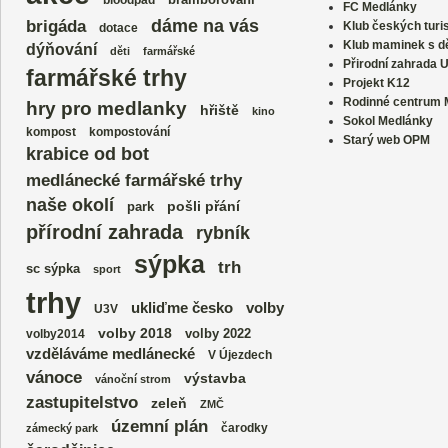
FC Medlánky
dáme na vás
brigáda
Klub českých turi
dotace
Klub maminek s dě
dýňování
děti
farmářské
Přirodní zahrada 
farmářské trhy
Projekt K12
Rodinné centrum
hry pro medlanky
hřiště
kino
Sokol Medlánky
kompost
kompostování
Starý web OPM
krabice od bot
medlánecké farmářské trhy
naše okolí
park
pošli přání
přírodní zahrada
rybník
sýpka
trh
sc sýpka
sport
trhy
volby
ukliďme česko
U3V
volby 2018
volby 2022
volby2014
vzděláváme medlánecké
V Újezdech
vánoce
výstavba
vánoční strom
zastupitelstvo
zeleň
ZMČ
územní plán
čarodky
zámecký park