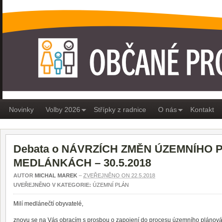
OBČANÉ PRO MEDLÁNKY
Novinky
Volby 2026
Střípky z radnice
O nás
Kontakt
Debata o NÁVRZÍCH ZMĚN ÚZEMNÍHO 
MEDLÁNKÁCH – 30.5.2018
AUTOR
MICHAL MAREK
–
ZVEŘEJNĚNO ON 22.5.2018
UVEŘEJNĚNO V KATEGORIE:
ÚZEMNÍ PLÁN
Milí medlánečtí obyvatelé,
znovu se na Vás obracím s prosbou o zapojení do procesu územního plánová