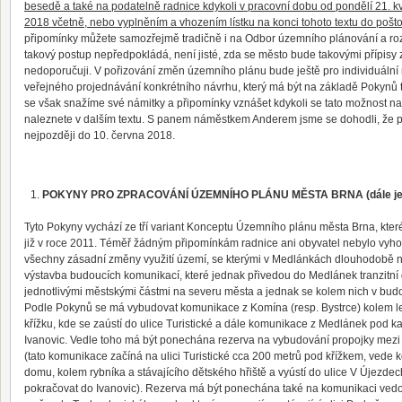
besedě a také na podatelně radnice kdykoli v pracovní dobu od pondělí 21. k
2018 včetně, nebo vyplněním a vhozením lístku na konci tohoto textu do pošt
připomínky můžete samozřejmě tradičně i na Odbor územního plánování a ro
takový postup nepředpokládá, není jisté, zda se město bude takovými přípisy 
nedoporučuji. V pořizování změn územního plánu bude ještě pro individuální 
veřejného projednávání konkrétního návrhu, který má být na základě Pokynů 
se však snažíme své námitky a připomínky vznášet kdykoli se tato možnost n
naleznete v dalším textu. S panem náměstkem Anderem jsme se dohodli, že 
nejpozději do 10. června 2018.
POKYNY PRO ZPRACOVÁNÍ ÚZEMNÍHO PLÁNU MĚSTA BRNA (dále jen
Tyto Pokyny vychází ze tří variant Konceptu Územního plánu města Brna, kte
již v roce 2011. Téměř žádným připomínkám radnice ani obyvatel nebylo vyh
všechny zásadní změny využití území, se kterými v Medlánkách dlouhodobě 
výstavba budoucích komunikací, které jednak přivedou do Medlánek tranzitní
jednotlivými městskými částmi na severu města a jednak se kolem nich v budo
Podle Pokynů se má vybudovat komunikace z Komína (resp. Bystrce) kolem leti
křížku, kde se zaústí do ulice Turistické a dále komunikace z Medlánek pod 
Ivanovic. Vedle toho má být ponechána rezerva na vybudování propojky mezi 
(tato komunikace začíná na ulici Turistické cca 200 metrů pod křížkem, vede
domu, kolem rybníka a stávajícího dětského hřiště a vyústí do ulice V Újezd
pokračovat do Ivanovic). Rezerva má být ponechána také na komunikaci vedouc