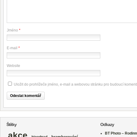
Jméno
*
E-mail
*
Website
Uložit do prohlížeče jméno, e-mail a webovou stránku pro budoucí koment
Štítky
Odkazy
akce
BT Photo – Rodinn
bramborování
bioodpad