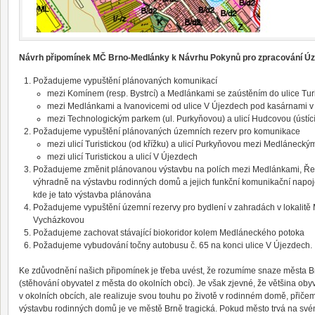
Návrh připomínek MČ Brno-Medlánky k Návrhu Pokynů pro zpracování Ú
Požadujeme vypuštění plánovaných komunikací
mezi Komínem (resp. Bystrcí) a Medlánkami se zaústěním do ulice Turi
mezi Medlánkami a Ivanovicemi od ulice V Újezdech pod kasárnami v
mezi Technologickým parkem (ul. Purkyňovou) a ulicí Hudcovou (ústící 
Požadujeme vypuštění plánovaných územních rezerv pro komunikace
mezi ulicí Turistickou (od křížku) a ulicí Purkyňovou mezi Medláneckým
mezi ulicí Turistickou a ulicí V Újezdech
Požadujeme změnit plánovanou výstavbu na polích mezi Medlánkami, Ře
výhradně na výstavbu rodinných domů a jejich funkční komunikační napoje
kde je tato výstavba plánována
Požadujeme vypuštění územní rezervy pro bydlení v zahradách v lokalitě 
Vycházkovou
Požadujeme zachovat stávající biokoridor kolem Medláneckého potoka
Požadujeme vybudování točny autobusu č. 65 na konci ulice V Újezdech.
Ke zdůvodnění našich připomínek je třeba uvést, že rozumíme snaze města Br
(stěhování obyvatel z města do okolních obcí). Je však zjevné, že většina oby
v okolních obcích, ale realizuje svou touhu po životě v rodinném domě, při
výstavbu rodinných domů je ve městě Brně tragická. Pokud město trvá na své