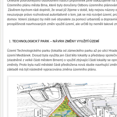
Ohledně podrobnějšího odůvodnění našich připomínek plně odkazujeme na 
Územního plánu města Brna, které byly doručeny Odboru územního plánování
Závěrem bychom rádi doplnili, že snad již žijeme v době, kdy nejsou názory o
neuzurpuje právo rozhodovat autoritativně o tom, jak se má rozvíjet území, proti
domov. Volení zástupci by měli své obyvatele za pomocí urbanistů a dopravní
prospěšnosti navrhovaných změn využití území, ale určitě by neměli takové zm
TECHNOLOGICKÝ PARK – NÁVRH ZMĚNY VYUŽITÍ ÚZEMÍ
Území Technologického parku (lokalita od zámeckého parku až po ulici Hradec
území Medlánek. Dosud byla využita jen část této lokality a představy společn
(vlastněné z velké části městem Brnem) o využití zbývající části lokality se 
změnily. Proto byla naší městské části předložena nová studie navrhující změn
základě má být následně vypracována změna územního plánu.