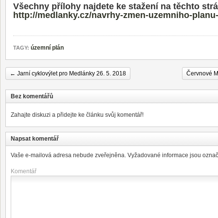
Všechny přílohy najdete ke stažení na těchto str
http://medlanky.cz/navrhy-zmen-uzemniho-planu
územní plán
TAGY:
←
Jarní cyklovýlet pro Medlánky 26. 5. 2018
Červnové M
Bez komentářů
Zahajte diskuzi a přidejte ke článku svůj komentář!
Napsat komentář
Vaše e-mailová adresa nebude zveřejněna.
Vyžadované informace jsou ozna
Komentář