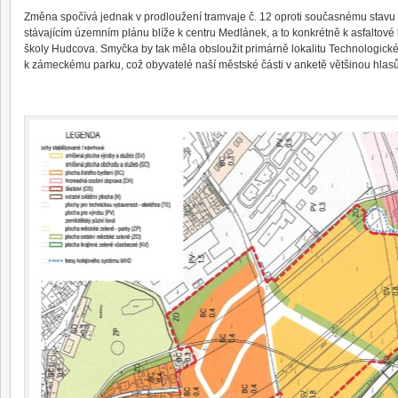
Změna spočívá jednak v prodloužení tramvaje č. 12 oproti současnému stavu
stávajícím územním plánu blíže k centru Medlánek, a to konkrétně k asfaltov
školy Hudcova. Smyčka by tak měla obsloužit primárně lokalitu Technologick
k zámeckému parku, což obyvatelé naší městské části v anketě většinou hlasů 