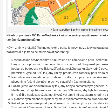
Návrh na pořízení změny územního plánu v lokal
Návrh připomínek MČ Brno-Medlánky k návrhu změny využití území v loka
(změny územního plánu)
Návrh změny v lokalitě Technologického parku je nový, nelze tedy odkázat na
požadavků a je třeba se mu věnovat podrobněji.
Nesouhlasíme s vynecháním pruhu zeleně od zámeckého parku směrem k 
kterým bylo v původním územním plánu počítáno nad Strojírenským zkuše
hodlali do budoucna využít k rozšíření zámeckého parku. Za vhodné pov
přemístění výše od SZÚ tak, aby jím byl prodloužen zámecký park až do cent
Nesouhlasíme s navrhovaným indexem podlažních ploch a s navyšováním
původnímu řešení obytných ploch ve stávajícím územním plánu.
Požadujeme koncipování lokality tak, aby nebyla samostatným ghettem, al
Medlánek, od jejichž centra se nachází jen 300 metrů, aby byla bonusem p
jim rozšířila nabídka služeb, mohli využívat tamní infrastrukturu, chodit n
V plánovaných plochách bydlení by mělo být pamatováno na drobnou ob
Požadujeme zajištění prostupnosti území pro pěší a cyklisty z původní čá
Technologického parku až do Králova Pole, kam se hodně obyvatel Medl