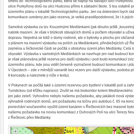
směru do Technologického parku, která se napojí na stávající ulici Purkyňov
ulice Purkyňovy dolů na ulici Hudcovu přímo k základní škole. S tou ostatně 
územního plánu v lokalitě Technologického parku. Jen na dokreslení bych rád
komunikace uvedeny jen jako rezerva, je velká pravděpodobnost, že i k jejich
Samotná výstavba za tzv. Kouzelnými Medlánkami (jak dlouho ještě „kouzeln
natolik masivní. Je však v blízkosti stávajících domů a počtem obyvatel a uživ
dopravu. Nejedná se totiž o domy rodinné, ale o bytovky a plochu pro občans
s plánem na masivní výstavbu na polích za Medlánkami, přináležejících už Ře
zejména u řečkovické části se počítá s obsluhou území přes Medlánky. Celá 
obyvatel. Výstavba v samotných Medlánkách se navrhuje jen nad budoucí kom
je však plánována ještě rezerva pro další výstavbu i pod touto komunikací (viz
územního plánu, kde jsou vidět červeně vyznačené budoucí komunikace i plá
V Újezdech – zde v mírnější variantě bez rezerv pro další výstavbu; podoba p
II konceptu a naleznete ji níže v textu).
V Pokynech se počítá také s územní rezervou pro bydlení v lokalitě polí a z
Turistickou (od křížku napravo). Zrušit se má biokoridor kolem Medláneckéh
jen jako zeleň. Vyhověno nebylo našemu požadavku, aby jakákoli nová výs
výhradně rodinných domů, ani požadavku na točnu pro autobus č. 65 na konci
ponechání současného využití území kasáren v Řečkovicích bez masové byto
našemu požadavku na novou komunikaci z Duhových Polí na ulici Terezy Nová
z Řečkovic přes Medlánky.