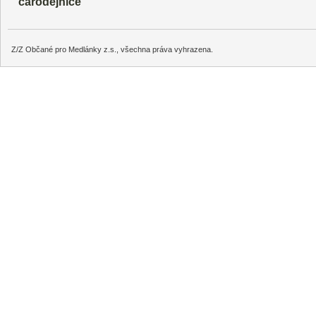
čarodějnice
Z/Z Občané pro Medlánky z.s., všechna práva vyhrazena.