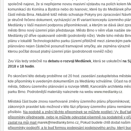
společně najevo, že si nepřejeme novou masivní výstavbu na polích kolem 
komunikací do Komína a Bystrce nebo do Ivanovic, které by do Medlánek přive
částí města Brna. Aktuálně totiž město schvaluje Pokyny pro zpracování Náv
je stručně řečeno dokument, vycházející ze tří variant konceptu územního plánu
Medlánky s Vaší masivní podporou připomínkovali, a kterým se dává úkol zpra
město Brno nový územní plán představuje. Město Brno v něm však nadále sle
Medlánky již dříve opakovaně odmítli (podrobněji níže). Vedle toho město B
plánu v lokalitě Technologického parku (území přibližně mezi zámeckým parke
plánováno nejen částečné posunutí tramvajové smyčky, ale zejména výrazně 
kterou počítal dosud platný územní plán (podrobnosti rovněž níže)
Zvu Vás tedy srdečně na
debatu o rozvoji Medlánek
, která se uskuteční
na S
2018 v 18 hodin
.
Po skončení této debaty proběhne od 20 hod. zasedání zastupitelstva městské č
kde připomínky k uvedeným dokumentům za Medlánky schválíme. Účast na deb
města, 0dboru územního plánování a rozvoje MMB, Kanceláře architekta měs
parku Brno. Podrobnější materiály naleznete na webu
www.medlanky.cz
.
Městská část bude znovu navrhované změny územního plánu připomínkovat, ač
zákonných pravidel tuto možnost v této fázi přípravy územního plánu nemám
přislíbilo.
Na podobě a znění těchto připomínek se můžete podílet i Vy. Buď tak
připomínky přednesete, nebo je můžete odevzdat písemně na podatelně v pří
zaslat na můj mail
marek@medlanky.brno.cz
.
Pokud budete chtít dodat naši
připomínky podpořit, a to buď formou podepsání podpisového archu, který bu