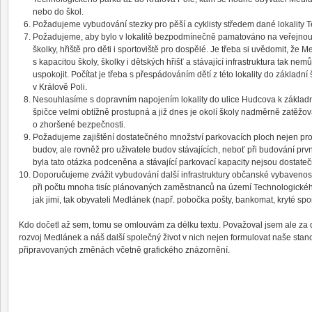
nebo do škol.
Požadujeme vybudování stezky pro pěší a cyklisty středem dané lokality 
Požadujeme, aby bylo v lokalitě bezpodmínečně pamatováno na veřejno
školky, hřiště pro děti i sportoviště pro dospělé. Je třeba si uvědomit, že 
s kapacitou školy, školky i dětských hřišť a stávající infrastruktura tak n
uspokojit. Počítat je třeba s přespádováním dětí z této lokality do základní
v Králově Poli.
Nesouhlasíme s dopravním napojením lokality do ulice Hudcova k základní 
špičce velmi obtížně prostupná a již dnes je okolí školy nadměrně zatě
o zhoršené bezpečnosti.
Požadujeme zajištění dostatečného množství parkovacích ploch nejen pr
budov, ale rovněž pro uživatele budov stávajících, neboť při budování pr
byla tato otázka podceněna a stávající parkovací kapacity nejsou dostateč
Doporučujeme zvážit vybudování další infrastruktury občanské vybavenosti
při počtu mnoha tisíc plánovaných zaměstnanců na území Technologickéh
jak jimi, tak obyvateli Medlánek (např. pobočka pošty, bankomat, kryté spor
Kdo dočetl až sem, tomu se omlouvám za délku textu. Považoval jsem ale za dů
rozvoj Medlánek a náš další společný život v nich nejen formulovat naše stano
připravovaných změnách včetně grafického znázornění.