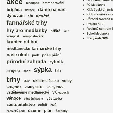
akce
BT Photo – Rodinn
bramborování
bioodpad
FC Medlánky
dáme na vás
brigáda
Klub českých turi
dotace
Klub maminek s dě
dýňování
děti
farmářské
Přirodní zahrada 
farmářské trhy
Projekt K12
Rodinné centrum
hry pro medlanky
hřiště
kino
Sokol Medlánky
kompost
kompostování
Starý web OPM
krabice od bot
medlánecké farmářské trhy
naše okolí
park
pošli přání
přírodní zahrada
rybník
sýpka
trh
sc sýpka
sport
trhy
volby
ukliďme česko
U3V
volby 2018
volby 2022
volby2014
vzděláváme medlánecké
V Újezdech
vánoce
výstavba
vánoční strom
zastupitelstvo
zeleň
ZMČ
územní plán
čarodky
zámecký park