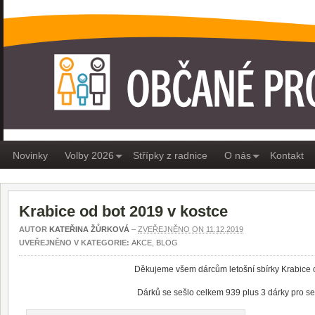
OBČANÉ PRO MEDLÁNKY
Novinky
Volby 2026
Střípky z radnice
O nás
Kontakt
Krabice od bot 2019 v kostce
AUTOR
KATEŘINA ŽŮRKOVÁ
–
ZVEŘEJNĚNO ON 11.12.2019
UVEŘEJNĚNO V KATEGORIE:
AKCE
,
BLOG
Děkujeme všem dárcům letošní sbírky Krabice o
Dárků se sešlo celkem 939 plus 3 dárky pro se