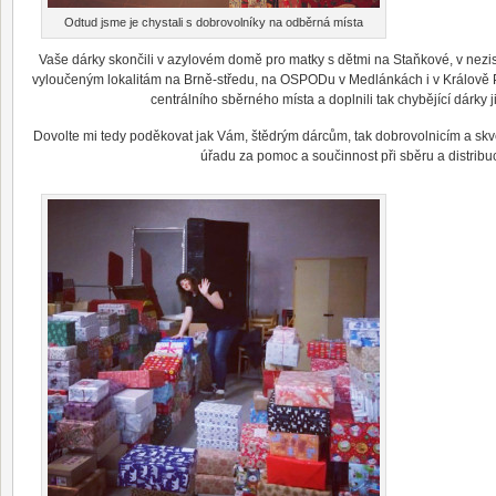
Odtud jsme je chystali s dobrovolníky na odběrná místa
Vaše dárky skončili v azylovém domě pro matky s dětmi na Staňkové, v nez
vyloučeným lokalitám na Brně-středu, na OSPODu v Medlánkách i v Králově P
centrálního sběrného místa a doplnili tak chybějící dárky j
Dovolte mi tedy poděkovat jak Vám, štědrým dárcům, tak dobrovolnicím a sk
úřadu za pomoc a součinnost při sběru a distribuc